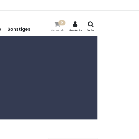
0
e
Sonstiges
Warenkorb
Mein Konto
Suche