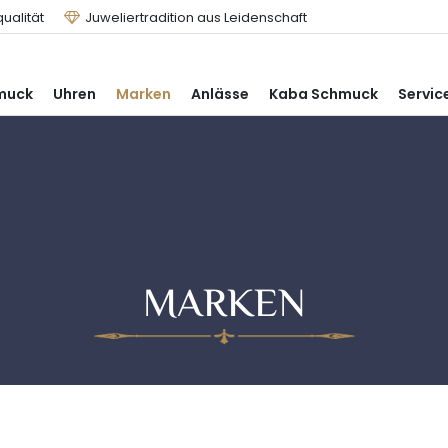
ualität
Juweliertradition aus Leidenschaft
muck
Uhren
Marken
Anlässe
Kaba Schmuck
Servic
MARKEN